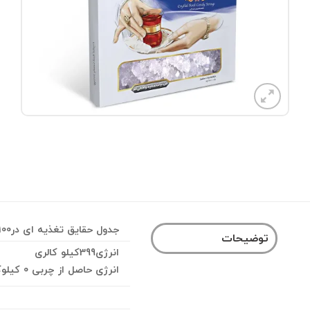
جدول حقایق تغذیه ای در100گرم
توضیحات
انرژی399کیلو کالری
انرژی حاصل از چربی 0 کیلوکالری