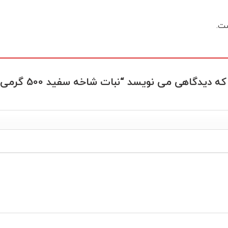
ت.
یدگاهی می نویسد “نبات شاخه سفید 500 گرمی مشمش”