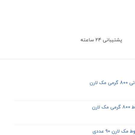
پشتیبانی 24 ساعته
ک لارن
لارن
 لارن 90 عددی