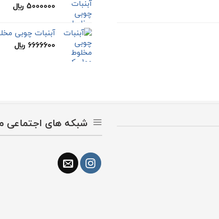
5000000
﷼
آبنبات چوبی مخلوط 120 مک 
6666600
﷼
شبکه های اجتماعی ما