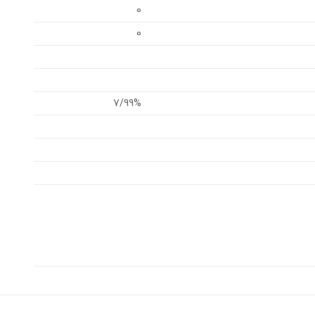
0
0
7/99%