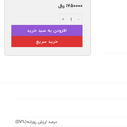
1750000
﷼
نبات شاخه سفید 500 گرمی مشمش عدد
افزودن به سبد خرید
خرید سریع
درصد ارزش روزانه
(%DV)