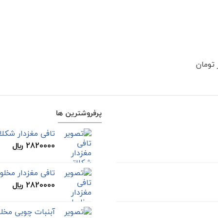
پرفروشترین ها
تافی مغزدار شکلاتی 800 گرمی م
2820000
﷼
تافی مغزدار مخلوط 800 گرمی مک 
2820000
﷼
آبنبات چوبی مخلوط مک