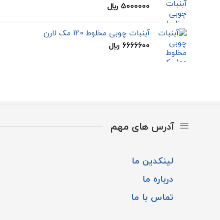
5000000
﷼
آبنبات چوبی مخلوط 120 مک لارن
6666600
﷼
آدرس های مهم
لینکدین ما
درباره ما
تماس با ما