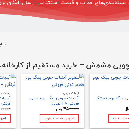
 بسته‌بندی‌های جذاب و قیمت استثنایی. ارسال رایگان بر
نمایش
چوبی
مشمش – خرید مستقیم از کارخانه، با
آبنبات چوبی
آبنبات چ
بی بیگ بوم تمشک
آبنبات چوبی بیگ بوم توتی
آبنبات
فروتی 48 عددی
فرنگی 48 عددی
3500000
﷼
00000
 سبد خرید
افزودن به سبد خرید
افزو