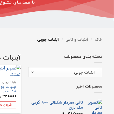
با طعم‌های متنوع،
خانه
/
آبنبات و تافی
/
آبنبات چوبی
آبنبات 
دسته بندی محصولات
آبنبات چوبی
محصولات اخیر
آبنبات چو
48 عددی
3500000
﷼
تافی مغزدار شکلاتی 800 گرمی
افزودن به
مک لارن
2820000
﷼