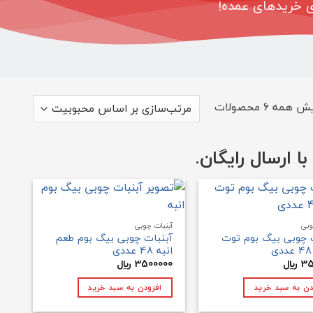
ای خریدهای عمده!
مرتب‌سازی
 همه 6 محصولات
بر
اساس
 ارسال رایگان.
محبوبیت
وبی
آبنبات چوبی
 چوبی بیگ بوم توت
آبنبات چوبی بیگ بوم طعم
انبه 48 عددی
35
﷼
3500000
﷼
دن به سبد خرید
افزودن به سبد خرید