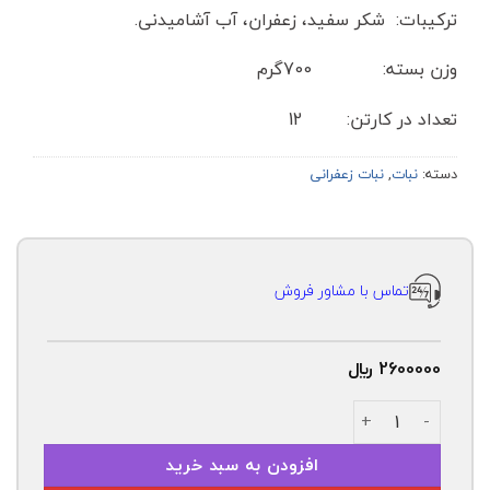
ترکیبات: شکر سفید، زعفران، آب آشامیدنی.
وزن بسته: 700گرم
تعداد در کارتن: 12
دسته:
نبات
,
نبات زعفرانی
تماس با مشاور فروش
2600000
﷼
نبات شاخه ظرفی 700 گرمی زعفرانی پوشالدار مشمش عدد
افزودن به سبد خرید