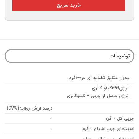
خرید سریع
توضیحات
جدول حقایق تغذیه ای در100گرم
انرژی399کیلو کالری
انرژی حاصل از چربی 0 کیلوکالری
درصد ارزش روزانه
(%DV)
چربی کل 0 گرم
0
اسیدهای چرب اشباع 0 گرم
0
اسیدهای چرب ترانس 0 گرم