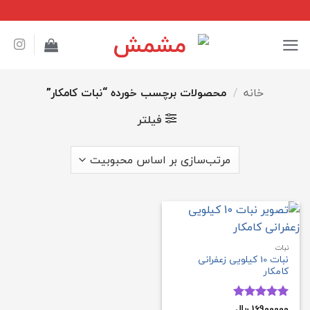
Ski
t
conten
خانه
/
محصولات برچسب خورده “نبات کامکار”
فیلتر
نبات
نبات 10 کیلویی زعفرانی
کامکار
16900000
﷼
امتیاز
5
از