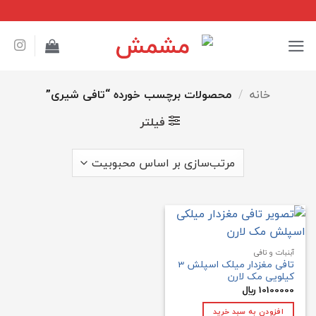
Ski
t
conten
خانه
/
محصولات برچسب خورده “تافی شیری”
فیلتر
آبنبات و تافی
تافی مغزدار میلک اسپلش 3
کیلویی مک لارن
10100000
﷼
افزودن به سبد خرید