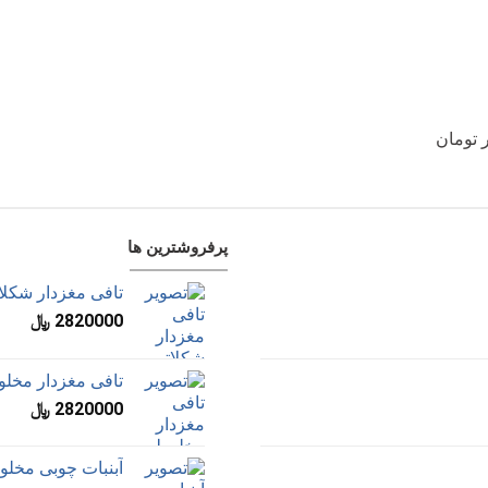
پرفروشترین ها
تافی مغزدار شکلاتی 800 گرمی مک
2820000
﷼
تافی مغزدار مخلوط 800 گرمی مک
2820000
﷼
آبنبات چوبی مخلوط مک