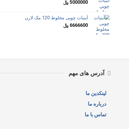
5000000
﷼
آبنبات چوبی مخلوط 120 مک لارن
6666600
﷼
آدرس های مهم
لینکدین ما
درباره ما
تماس با ما