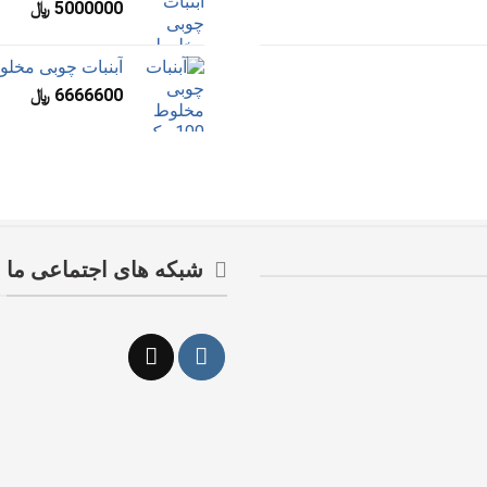
5000000
﷼
آبنبات چوبی مخلوط 120 مک 
6666600
﷼
شبکه های اجتماعی ما