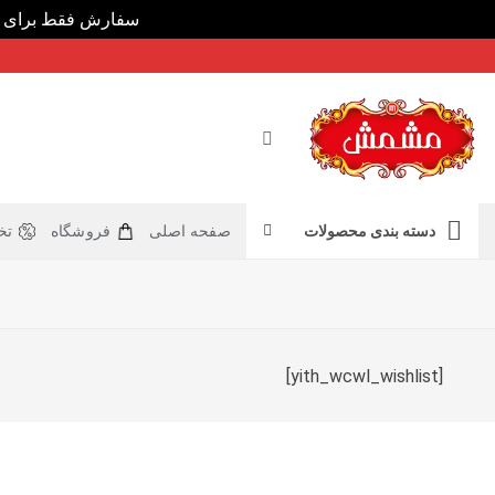
سفارش فقط برای اس
Ski
t
conten
دسته بندی محصولات
صفحه اصلی
فروشگاه
تخ
[yith_wcwl_wishlist]